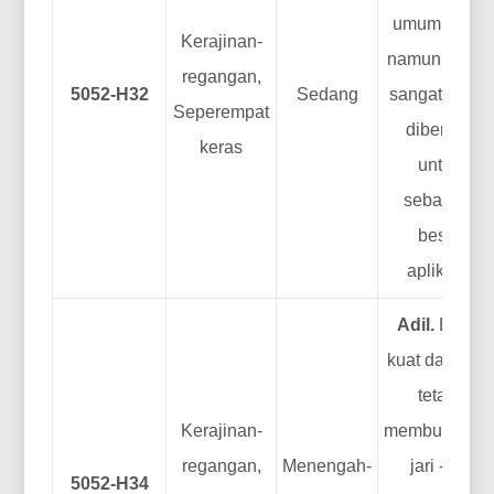
umum. Kuat
Kerajinan-
namun masih
regangan,
5052-H32
Sedang
sangat dapat
Seperempat
dibentuk
keras
untuk
sebagian
besar
aplikasi.
Adil.
Lebih
kuat dari H32
tetapi
Kerajinan-
membutuhka
regangan,
Menengah-
jari -jari
5052-H34