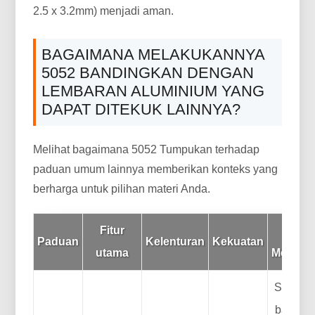
2.5 x 3.2mm) menjadi aman.
BAGAIMANA MELAKUKANNYA
5052 BANDINGKAN DENGAN
LEMBARAN ALUMINIUM YANG
DAPAT DITEKUK LAINNYA?
Melihat bagaimana 5052 Tumpukan terhadap
paduan umum lainnya memberikan konteks yang
berharga untuk pilihan materi Anda.
Fitur
K
Paduan
Kelenturan
Kekuatan
utama
Menggu
Serba. I
bagian l