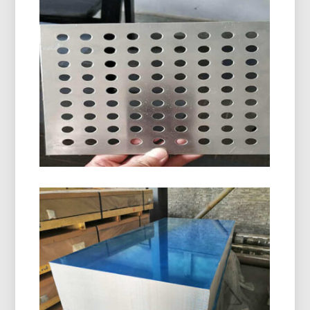
Plat Aluminium Anodized
Artikel ini mengeksplorasi ruang lingkup penuh
pelat aluminium anodized, dari fundamental teknis
hingga aplikasi industri. Itu menjelaskan proses
elektrokimia di balik anodisasi, Detail Pilihan
Paduan, menguraikan langkah -langkah
manufaktur, dan membandingkan anodisasi
dengan teknik finishing lainnya.
Lembaran Aluminium Berlubang
Lembaran aluminium berlubang adalah jenis
lembaran logam yang dibuat dengan pola lubang-
lubang kecil atau perforasi di seluruh materialnya..