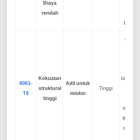
Biaya
bila
rendah
Ductw
bagian 
Juara s
Gunak
aplika
tingg
Kekuatan
landai d
6061-
Adil untuk
struktural
Tinggi
Tapi 
T6
miskin
tinggi
tikun
komple
t6 t6 m
rapuh d
terhad