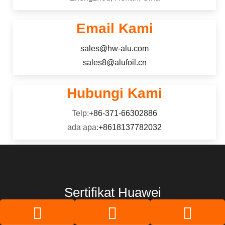
Email Kami
sales@hw-alu.com
sales8@alufoil.cn
Hubungi Kami
Telp:
+86-371-66302886
ada apa:
+8618137782032
Sertifikat Huawei
Aluminium Sheet/Coil Tepercaya, Alumunium foil, Strip