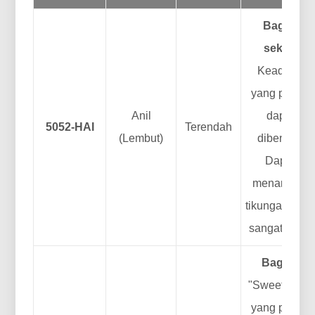
Bagus
sekali.
Keadaan
yang paling
Anil
dapat
5052-HAI
Terendah
(Lembut)
dibentuk.
Dapat
menangani
tikungan yan
sangat ketat.
Bagus.
"Sweet spot"
yang paling