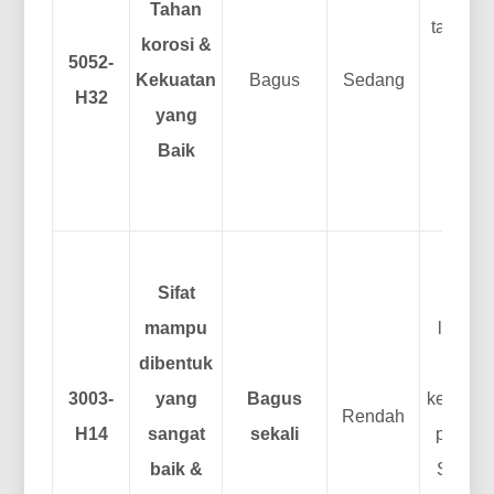
Tahan
tanda k
korosi &
5052-
tan
Kekuatan
Bagus
Sedang
H32
memb
yang
kekua
Baik
kem
fo
Pilih
Sifat
pek
mampu
lembar
dibentuk
umum 
3003-
yang
Bagus
kekuata
Rendah
H14
sangat
sekali
perhati
baik &
Sempur