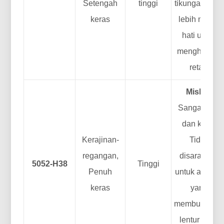
Setengah
tinggi
tikungan yan
keras
lebih murah
hati untuk
menghindari
retak.
Miskin.
Sangat kuat
dan kaku.
Kerajinan-
Tidak
regangan,
disarankan
5052-H38
Tinggi
Penuh
untuk aplikasi
keras
yang
membutuhka
lentur yang