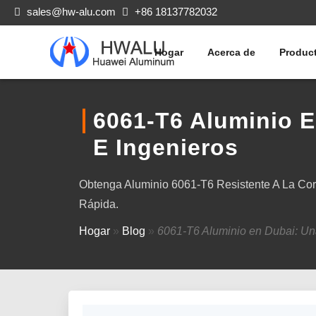
sales@hw-alu.com
+86 18137782032
Hogar
Acerca de
Produc
6061-T6 Aluminio 
E Ingenieros
Obtenga Aluminio 6061-T6 Resistente A La Corr
Rápida.
Hogar
»
Blog
»
6061-T6 Aluminio en Dubai: Un