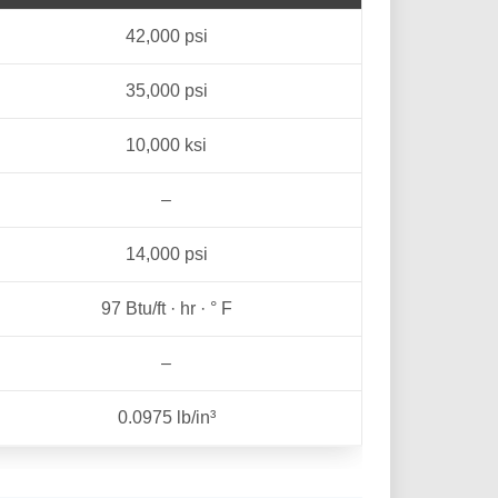
42,000 psi
35,000 psi
10,000 ksi
–
14,000 psi
97 Btu/ft · hr · ° F
–
0.0975 lb/in³