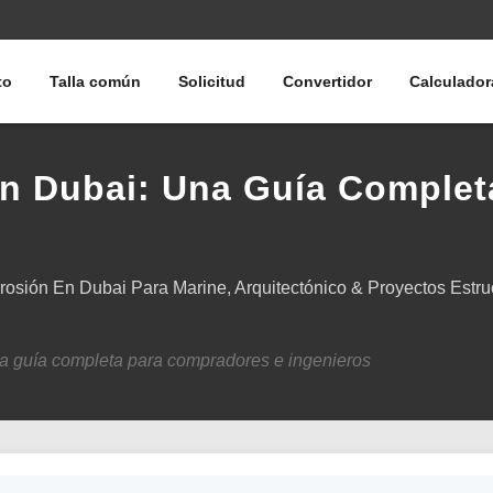
to
Talla común
Solicitud
Convertidor
Calculador
En Dubai: Una Guía Comple
osión En Dubai Para Marine, Arquitectónico & Proyectos Estruc
a guía completa para compradores e ingenieros