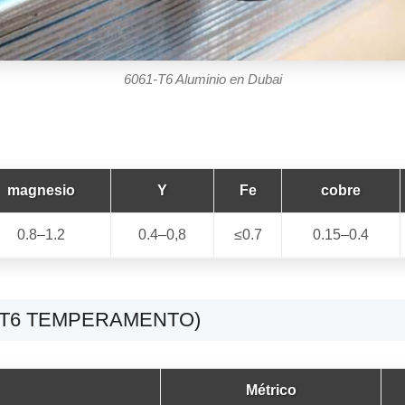
6061-T6 Aluminio en Dubai
magnesio
Y
Fe
cobre
0.8–1.2
0.4–0,8
≤0.7
0.15–0.4
(T6 TEMPERAMENTO)
Métrico