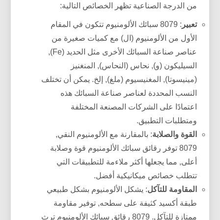
من الدرجة الصناعية تظهر الخصائص التالية:
تعبير
: 8079 سبائك الألومنيوم تتكون في المقام
الأول من الألومنيوم (ال) مع كميات صغيرة من
عناصر صناعة السبائك الأخرى مثل الحديد (Fe),
السيليكون (و), نحاس (النحاس), المنغنيز
(مينيسوتا), المغنيسيوم (ملغ), إلخ. يمكن أن تختلف
النسب المحددة لعناصر صناعة السبائك هذه
اعتمادًا على الشركات المصنعة المختلفة
ومتطلبات التطبيق.
القوة والصلابة
: بالمقارنة مع الألومنيوم النقي,
8079 توفر رقائق سبائك الألومنيوم قوة وصلابة
أعلى, مما يجعلها أكثر ملاءمة للتطبيقات التي
تتطلب خصائص ميكانيكية أفضل.
المقاومة للتآكل
: يشكل الألومنيوم بشكل طبيعي
طبقة أكسيد كثيفة على سطحه, توفير مقاومة
ممتازة للتآكل. 8079 رقائق سبائك الألومنيوم ترث