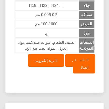
حِدّة
ا、H18、H22、H24
سماكة
0.006-0.2 مم
العرض
100-1600 مم
طول
ج
المنتجات
تغليف الطعام, عبوات صيدلانية, مواد
النموذجية
العزل, المواد الصناعية, إلخ.
واتس اب
بريد إلكتروني
اتصال