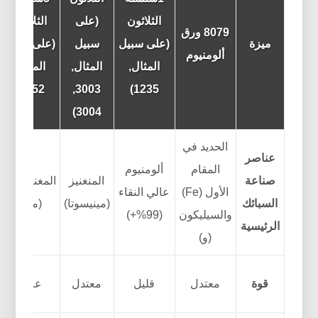
الثلاثون
(على
الثلاثون
8079 ورق
ميزة
(على سبيل
سبيل
(على سبيل
ألومنيوم
المثال,
المثال,
المثال,
5052)
3003,
1235)
3004)
الحديد في
عناصر
المقام
ألومنيوم
صناعة
المنغنيز
المغنيسيوم
الأول (Fe)
عالي النقاء
السبائك
(مينيسوتا)
(ملغ)
والسيليكون
(99%+)
الرئيسية
(و)
قوة
معتدل
قليل
معتدل
عالي