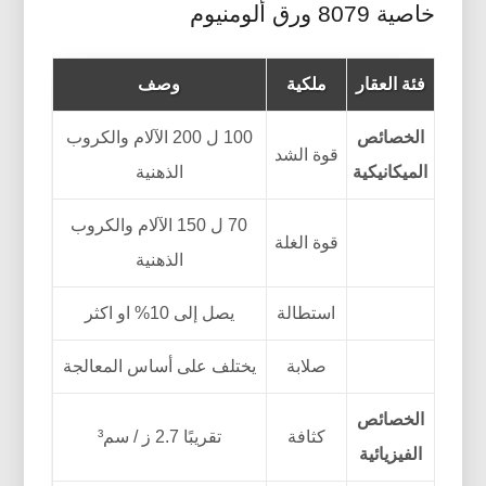
خاصية 8079 ورق ألومنيوم
فئة العقار
ملكية
وصف
الخصائص
100 ل 200 الآلام والكروب
قوة الشد
الميكانيكية
الذهنية
70 ل 150 الآلام والكروب
قوة الغلة
الذهنية
استطالة
يصل إلى 10% او اكثر
صلابة
يختلف على أساس المعالجة
الخصائص
كثافة
تقريبًا 2.7 ز / سم³
الفيزيائية