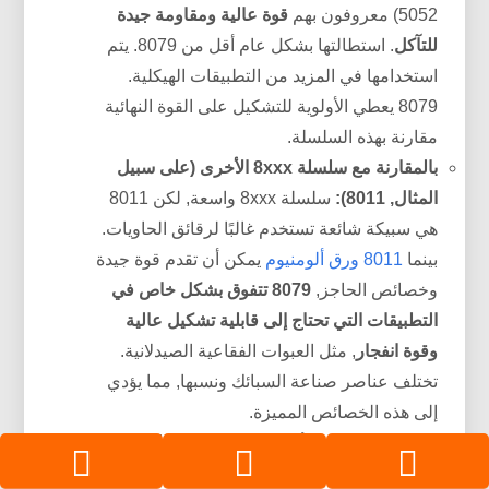
5052) معروفون بهم
قوة عالية ومقاومة جيدة
للتآكل
. استطالتها بشكل عام أقل من 8079. يتم
استخدامها في المزيد من التطبيقات الهيكلية.
8079 يعطي الأولوية للتشكيل على القوة النهائية
مقارنة بهذه السلسلة.
بالمقارنة مع سلسلة 8xxx الأخرى (على سبيل
المثال, 8011):
سلسلة 8xxx واسعة, لكن 8011
هي سبيكة شائعة تستخدم غالبًا لرقائق الحاويات.
بينما
8011 ورق ألومنيوم
يمكن أن تقدم قوة جيدة
وخصائص الحاجز,
8079 تتفوق بشكل خاص في
التطبيقات التي تحتاج إلى قابلية تشكيل عالية
وقوة انفجار
, مثل العبوات الفقاعية الصيدلانية.
تختلف عناصر صناعة السبائك ونسبها, مما يؤدي
إلى هذه الخصائص المميزة.
8079 تبرز رقائق الألومنيوم بسبب
استطالة استثنائية
وقوة انفجار جيدة
, مما يجعلها مثالية للتطبيقات التي