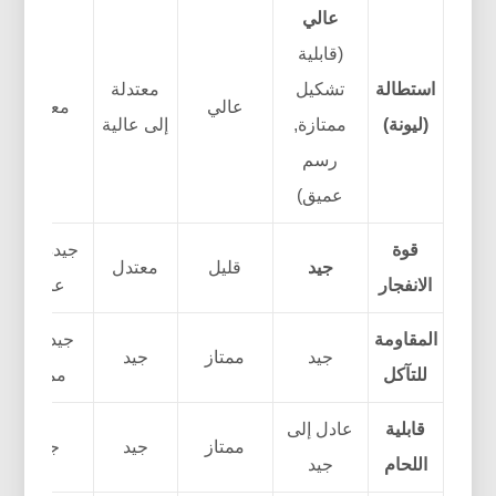
عالي
(قابلية
استطالة
تشكيل
معتدلة
عالي
معتدل
(ليونة)
ممتازة,
إلى عالية
رسم
عميق)
قوة
جيدة إلى
جيد
قليل
معتدل
الانفجار
عالية
المقاومة
جيد إلى
جيد
ممتاز
جيد
للتآكل
ممتاز
قابلية
عادل إلى
ممتاز
جيد
جيد
اللحام
جيد