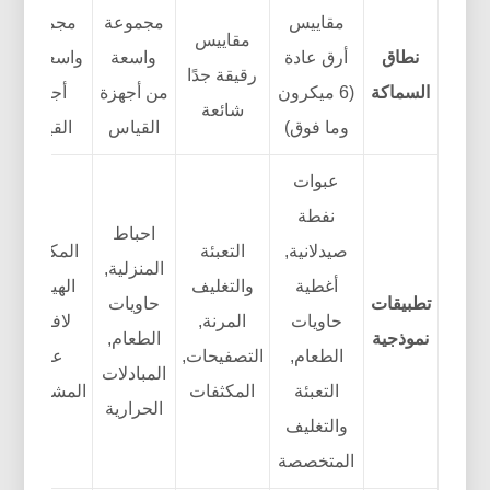
مقاييس
مجموعة
مجموعة
مقاييس
نطاق
أرق عادة
واسعة
واسعة من
رقيقة جدًا
السماكة
(6 ميكرون
من أجهزة
أجهزة
شائعة
وما فوق)
القياس
القياس
عبوات
نفطة
احباط
صيدلانية,
التعبئة
المكونات
المنزلية,
أغطية
والتغليف
الهيكلية,
تطبيقات
حاويات
حاويات
المرنة,
لافتات,
نموذجية
الطعام,
الطعام,
التصفيحات,
علب
المبادلات
التعبئة
المكثفات
المشروبات
الحرارية
والتغليف
المتخصصة