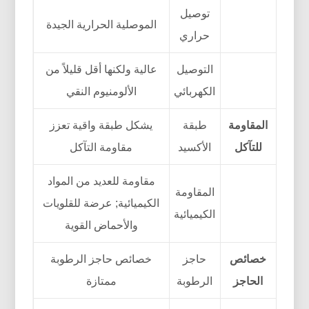
توصيل
الموصلية الحرارية الجيدة
حراري
التوصيل
عالية ولكنها أقل قليلاً من
الكهربائي
الألومنيوم النقي
المقاومة
طبقة
يشكل طبقة واقية تعزز
للتآكل
الأكسيد
مقاومة التآكل
مقاومة للعديد من المواد
المقاومة
الكيميائية; عرضة للقلويات
الكيميائية
والأحماض القوية
خصائص
حاجز
خصائص حاجز الرطوبة
الحاجز
الرطوبة
ممتازة