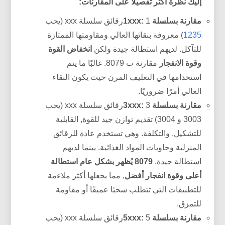
إليك نظرة أكثر تفصيلاً على المقارنات:
مقارنة بسلسلة 1xxx:
1رقائق سلسلة xxx (يحب
1235
) معروفة بنقائها العالي ومقاومتها الممتازة
للتآكل. لديهم استطالة جيدة ولكن
انخفاض القوة
وقوة الانفجار
مقارنة ب 8079. غالبًا ما يتم
استخدامها في التغليف المرن حيث يكون النقاء
العالي أمرًا ضروريًا.
مقارنة بسلسلة 3xxx:
3رقائق سلسلة xxx (يحب
3003 و 3004) تقديم توازن جيد للقوة, القابلية
للتشكيل, والتكلفة. وهي تستخدم عادة للرقائق
المنزلية وحاويات المواد الغذائية. بينما لديهم
استطالة جيدة,
8079 يُظهر بشكل عام استطالة
أعلى وقوة انفجار أفضل
, مما يجعلها أكثر ملاءمة
للتطبيقات التي تتطلب سحبًا عميقًا أو مقاومة
للتمزق.
مقارنة بسلسلة 5xxx:
5رقائق سلسلة xxx (يحب