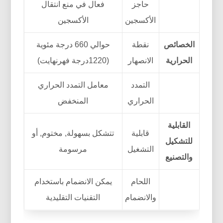
حاجز
فعال في منع انتقال
الأكسجين
الأكسجين
الخصائص
نقطة
حوالي 660 درجة مئوية
الحرارية
الانصهار
(1220درجة فهرنهايت)
التمدد
معامل التمدد الحراري
الحراري
المنخفض
القابلية
قابلية
تتشكل بسهولة, مختوم, أو
للتشكيل
التشغيل
مرسومة
والتصنيع
اللحام
يمكن الانضمام باستخدام
والانضمام
التقنيات التقليدية