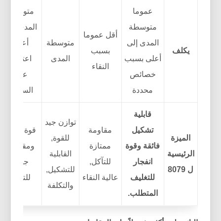
عموما
متوسط ​​
متوسطة
المدى إلى
أقل عموما
المدى إلى
متوسطة
أعلى
يكلف
بسبب
أعلى بسبب
المدى
اعتمادًا
النقاء
خصائص
على
محددة
السبائك
قابلية
توازن جيد
تشكيل
مقاومة
قوة عالية
الميزة
للقوة,
فائقة وقوة
ممتازة
ومقاومة
الرئيسية
القابلية
انفجار
للتآكل,
جيدة
ل 8079
للتشكيل,
للتغليف
عالية النقاء
للتآكل
والتكلفة
المتطلب.